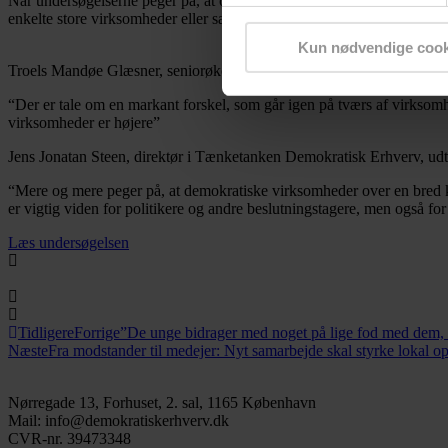
Når undersøgelserne peger på, at overenskomstdækningen og trivsel er h
enkelte store virksomheder eller særlige brancher. Derfor er fundene s
Kun nødvendige cook
Troels Mandøe Glæsner, seniorøkonom i Tænketanken Demokratisk Er
“Der er tale om en markant forskel, som går igen på tværs af virksomhed
virksomheder er højere”
Jens Jonatan Steen, direktør i Tænketanken Demokratisk Erhverv, udt
“Mere og mere peger på, at demokratiske virksomheder over en bred k
er vigtig viden for politikere og andre beslutningstagere, men også for
Læs undersøgelsen
Tidligere
Forrige
”De unge bidrager med noget på lige fod med dem, d
Næste
Fra modstander til medejer: Nyt samarbejde skal styrke lokal op
Nørregade 13, Forhuset, 2. sal, 1165 København
Mail: info@demokratiskerhverv.dk
CVR-nr. 39473348