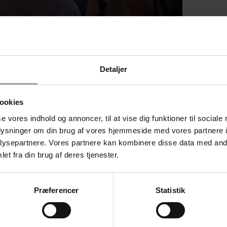
Detaljer
ookies
er i virksomheder med overenskomstdækning. Overenskomstdæknin
bejder på overenskomst.
Det viser en analyse, AE-rådet har fore
se vores indhold og annoncer, til at vise dig funktioner til sociale
oplysninger om din brug af vores hjemmeside med vores partnere i
ysepartnere. Vores partnere kan kombinere disse data med andr
(kortlægningen af demokratiske virksomheder i Danmark) til at under
et fra din brug af deres tjenester.
ller medarbejderejede virksomheder.
der peger på, at trivsel og arbejdsmiljø er bedre i demokratiske virkso
023
.
Præferencer
Statistik