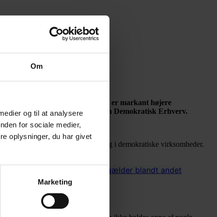
Om
gen i demokratiske virksomheder er markant højere
taget i samarbejde med Tænketanken Demokratisk Erhverv.
 medier og til at analysere
nden for sociale medier,
e oplysninger, du har givet
søge graden af overenskomstdækning i demokratiske virksomheder.
Det gælder blandt andet
mheder på de fleste parametre.
Marketing