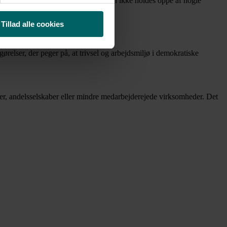
tørrelser. Det vil sige, at forskellen ikke holdes oppe af nogle
Tillad alle cookies
ørelser, der peger på, at trivsel og arbejdsmiljø i demokratiske
r, andelsselskaber eller mindre medarbejderejede virksomheder. Det