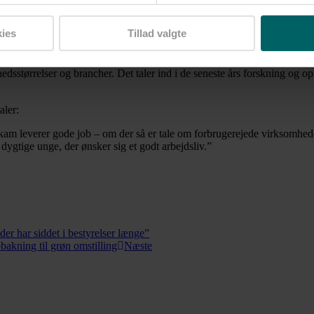
øjere i demokratiske virksomheder, så går det på tværs af brancher og s
ærligt interessante.
ies
Tillad valgte
hverv, udtaler:
sstørrelser og brancher. Det taler ind i de seneste års forskning og opg
aler:
am leverer gode job – om der så er tale om forbrugerejede virksomhede
 dygtige unge, der ønsker sig et godt arbejdsliv.”
er har siddet i bestyrelser længe”
bakning til grøn omstilling
Næste