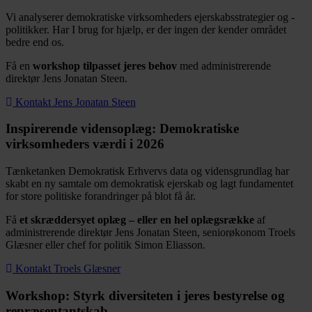
Vi analyserer demokratiske virksomheders ejerskabsstrategier og -
politikker. Har I brug for hjælp, er der ingen der kender området
bedre end os.
Få en
workshop tilpasset jeres behov
med administrerende
direktør Jens Jonatan Steen.
Kontakt Jens Jonatan Steen
Inspirerende vidensoplæg: Demokratiske
virksomheders værdi i 2026
Tænketanken Demokratisk Erhvervs data og vidensgrundlag har
skabt en ny samtale om demokratisk ejerskab og lagt fundamentet
for store politiske forandringer på blot få år.
Få
et skræddersyet oplæg – eller en hel oplægsrække
af
administrerende direktør Jens Jonatan Steen, seniorøkonom Troels
Glæsner eller chef for politik Simon Eliasson.
Kontakt Troels Glæsner
Workshop: Styrk diversiteten i jeres bestyrelse og
repræsentantskab​