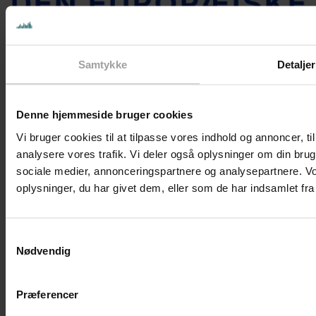
Læs om udvalgte projekter
her
Samtykke
Detaljer
Nørregade 13, Forhuset, 2. sal, 1165 København
Mail: info@demokratiskerhverv.dk
Denne hjemmeside bruger cookies
CVR-nr. 39473348
Vi bruger cookies til at tilpasse vores indhold og annoncer, til 
Linkedin
Facebook
X-twitter
Instagram
analysere vores trafik. Vi deler også oplysninger om din br
sociale medier, annonceringspartnere og analysepartnere. V
oplysninger, du har givet dem, eller som de har indsamlet fra 
Samtykkevalg
Nødvendig
Præferencer