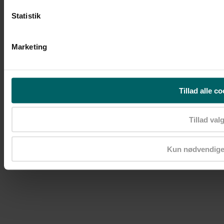
Statistik
Marketing
Tillad alle c
Tillad val
Copyright © 2021 All Rights Reserved – Tænketanken
Demokratisk Erhverv
Webdesign:
RTJ Web
Kun nødvendige
Cookie- og privatlivspolitik