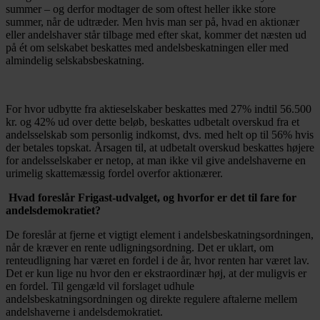
summer – og derfor modtager de som oftest heller ikke store
summer, når de udtræder. Men hvis man ser på, hvad en aktionær
eller andelshaver står tilbage med efter skat, kommer det næsten ud
på ét om selskabet beskattes med andelsbeskatningen eller med
almindelig selskabsbeskatning.
For hvor udbytte fra aktieselskaber beskattes med 27% indtil 56.500
kr. og 42% ud over dette beløb, beskattes udbetalt overskud fra et
andelsselskab som personlig indkomst, dvs. med helt op til 56% hvis
der betales topskat. Årsagen til, at udbetalt overskud beskattes højere
for andelsselskaber er netop, at man ikke vil give andelshaverne en
urimelig skattemæssig fordel overfor aktionærer.
Hvad foreslår Frigast-udvalget, og hvorfor er det til fare for
andelsdemokratiet?
De foreslår at fjerne et vigtigt element i andelsbeskatningsordningen,
når de kræver en rente udligningsordning. Det er uklart, om
renteudligning har været en fordel i de år, hvor renten har været lav.
Det er kun lige nu hvor den er ekstraordinær høj, at der muligvis er
en fordel. Til gengæld vil forslaget udhule
andelsbeskatningsordningen og direkte regulere aftalerne mellem
andelshaverne i andelsdemokratiet.