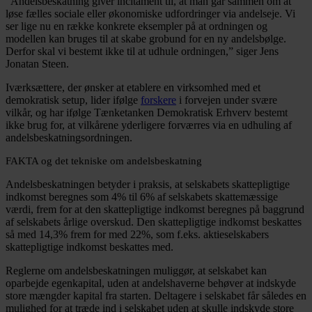
”Andelsbeskatning giver incitament til, at man går sammen om at
løse fælles sociale eller økonomiske udfordringer via andelseje. Vi
ser lige nu en række konkrete eksempler på at ordningen og
modellen kan bruges til at skabe grobund for en ny andelsbølge.
Derfor skal vi bestemt ikke til at udhule ordningen,” siger Jens
Jonatan Steen.
Iværksættere, der ønsker at etablere en virksomhed med et
demokratisk setup, lider ifølge
forskere
i forvejen under svære
vilkår, og har ifølge Tænketanken Demokratisk Erhverv bestemt
ikke brug for, at vilkårene yderligere forværres via en udhuling af
andelsbeskatningsordningen.
FAKTA og det tekniske om andelsbeskatning
Andelsbeskatningen betyder i praksis, at selskabets skattepligtige
indkomst beregnes som 4% til 6% af selskabets skattemæssige
værdi, frem for at den skattepligtige indkomst beregnes på baggrund
af selskabets årlige overskud. Den skattepligtige indkomst beskattes
så med 14,3% frem for med 22%, som f.eks. aktieselskabers
skattepligtige indkomst beskattes med.
Reglerne om andelsbeskatningen muliggør, at selskabet kan
oparbejde egenkapital, uden at andelshaverne behøver at indskyde
store mængder kapital fra starten. Deltagere i selskabet får således en
mulighed for at træde ind i selskabet uden at skulle indskyde store