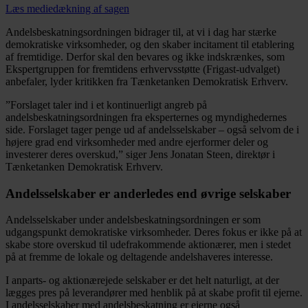
Læs mediedækning af sagen
Andelsbeskatningsordningen bidrager til, at vi i dag har stærke
demokratiske virksomheder, og den skaber incitament til etablering
af fremtidige. Derfor skal den bevares og ikke indskrænkes, som
Ekspertgruppen for fremtidens erhvervsstøtte (Frigast-udvalget)
anbefaler, lyder kritikken fra Tænketanken Demokratisk Erhverv.
”Forslaget taler ind i et kontinuerligt angreb på
andelsbeskatningsordningen fra eksperternes og myndighedernes
side. Forslaget tager penge ud af andelsselskaber – også selvom de i
højere grad end virksomheder med andre ejerformer deler og
investerer deres overskud,” siger Jens Jonatan Steen, direktør i
Tænketanken Demokratisk Erhverv.
Andelsselskaber er anderledes end øvrige selskaber
Andelsselskaber under andelsbeskatningsordningen er som
udgangspunkt demokratiske virksomheder. Deres fokus er ikke på at
skabe store overskud til udefrakommende aktionærer, men i stedet
på at fremme de lokale og deltagende andelshaveres interesse.
I anparts- og aktionærejede selskaber er det helt naturligt, at der
lægges pres på leverandører med henblik på at skabe profit til ejerne.
I andelsselskaber med andelsbeskatning er ejerne også