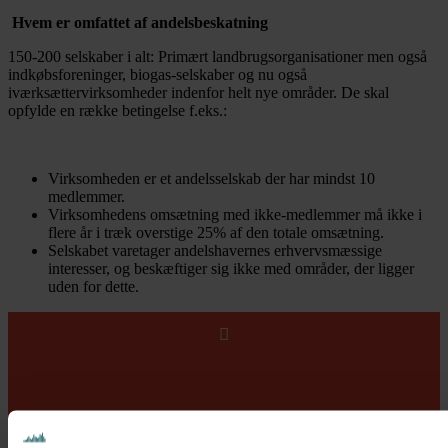
Hvem er omfattet af andelsbeskatning
150-200 selskaber i alt: Primært landbrugsorganisationer men også
indkøbsforeninger, biogas-selskaber og nu også
iværksættervirksomheder indenfor helt nye områder. De skal
opfylde en række betingelse f.eks.:
Virksomheden er et andelsselskab der har mindst 10
medlemmer.
Virksomhedens omsætning med ikke-medlemmer må ikke i
flere år i træk overstige 25% af den totale omsætning.
Selskabet varetager andelshavernes erhvervsmæssige
interesser, og beskæftiger sig ikke med områder, der ligger
uden for dette.