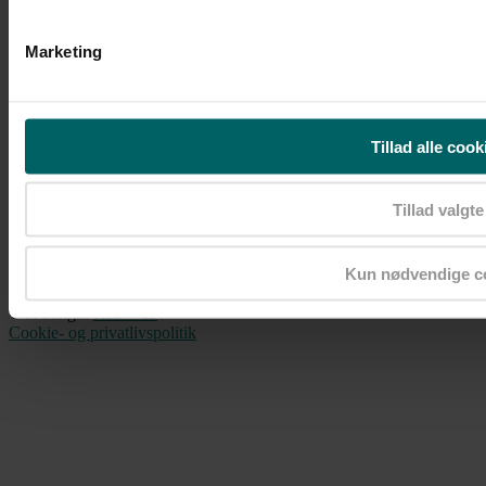
Marketing
Tillad alle cook
Tillad valgte
Kun nødvendige c
Copyright © 2021 All Rights Reserved – Tænketanken
Demokratisk Erhverv
Webdesign:
RTJ Web
Cookie- og privatlivspolitik