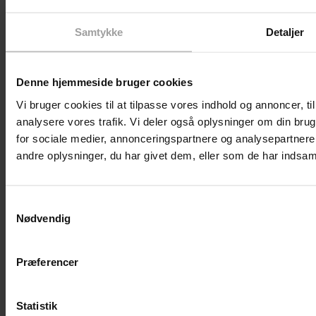
Samtykke
Detaljer
Tidligere
Forrige
Høringssvar: Nu skal den politiske aftale om
demokratiske virksomheder i mål
Næste
Nyhedsbrev april: danskerne går til valg
Næste
Denne hjemmeside bruger cookies
Nørregade 13, Forhuset, 2. sal, 1165 København
Vi bruger cookies til at tilpasse vores indhold og annoncer, til 
Mail: info@demokratiskerhverv.dk
analysere vores trafik. Vi deler også oplysninger om din br
CVR-nr. 39473348
for sociale medier, annonceringspartnere og analysepartner
Linkedin
Facebook
X-twitter
Instagram
andre oplysninger, du har givet dem, eller som de har indsamle
Samtykkevalg
Nødvendig
Præferencer
Statistik