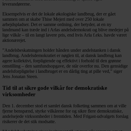
leverandørerne.
Eksempelvis er det de lokale økologiske landbrug, der er gået
sammen om at skabe Thise Mejeri med over 250 lokale
arbejdspladser. Det er samme ordning, der betyder, at en ny
landmand kan træde ind i Arlas andelsdemokrati og blive medejer på
lige vilkår – til en langt lavere pris, end hvis Arla f.eks. havde været
aktionærejet.
”Andelsbeskatningen holder hånden under andelstanken i dansk
landbrug. Andelsdemokratiet er nøglen til, at dansk landbrug kan
agere kollektivt, forpligtende og effektivt i forhold til den grønne
omstilling – den samfundsopgave, de står overfor nu. Den gensidige
andelsforpligtelse i landbruget er en dårlig ting at pille ved,” siger
Jens Jonatan Steen.
Tid til at sikre gode vilkår for demokratiske
virksomheder
Den 1. december stod et samlet dansk folketing sammen om at ville
fjerne benspænd, styrke vilkårene for og sikre flere demokratiske,
andelsejede virksomheder i fremtiden. Med Frigast-udvalgets forslag
risikerer de det stik modsatte.