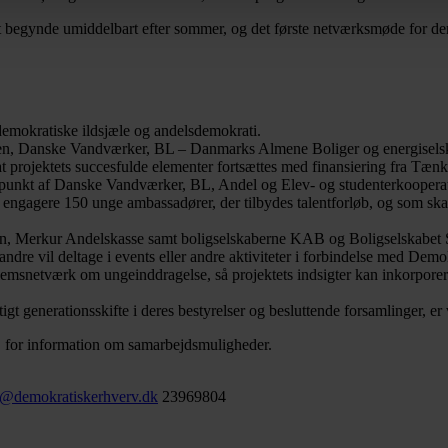
es at begynde umiddelbart efter sommer, og det første netværksmøde for 
emokratiske ildsjæle og andelsdemokrati.
nden, Danske Vandværker, BL – Danmarks Almene Boliger og energisels
 at projektets succesfulde elementer fortsættes med finansiering fra Tæ
dspunkt af Danske Vandværker, BL, Andel og Elev- og studenterkooperat
engagere 150 unge ambassadører, der tilbydes talentforløb, og som skal 
rkur Andelskasse samt boligselskaberne KAB og Boligselskabet Sjælla
dre vil deltage i events eller andre aktiviteter i forbindelse med Demo
emsnetværk om ungeinddragelse, så projektets indsigter kan inkorporere
t generationsskifte i deres bestyrelser og besluttende forsamlinger, er v
, for information om samarbejdsmuligheder.
@demokratiskerhverv.dk
23969804