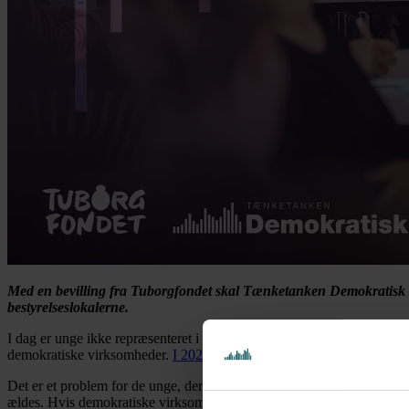
Med en bevilling fra Tuborgfondet skal Tænketanken Demokratisk 
bestyrelseslokalerne.
I dag er unge ikke repræsenteret i danske bestyrelser. Det gælder såle
demokratiske virksomheder.
I 2022 viste en undersøgelse foretaget 
Det er et problem for de unge, der sukker efter, en større rolle i sa
ældes. Hvis demokratiske virksomheder ikke når ud til unge, så er hele