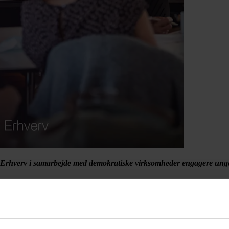
Erhverv i samarbejde med demokratiske virksomheder engagere unge
des også i demokratiske virksomheder, hvor det ellers står medlemmerne f
af Tænketanken Demokratiske Erhverv,
at 60% af danske unge selv vurder
mfundet, meningsfulde fællesskaber og mere fart på den grønne omstillin
 den demokratiske ejerform på spil, når de gamle kræfter trækker sig til