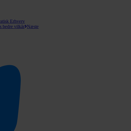
atisk Erhverv
s bedre vilkår
Næste