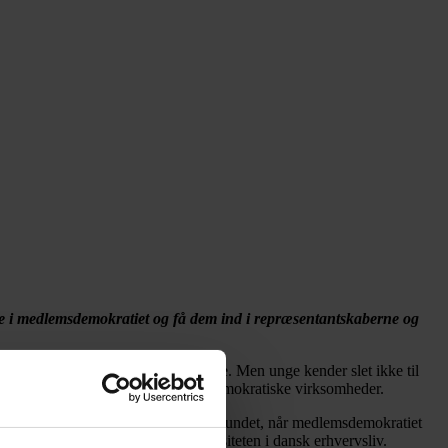
 i medlemsdemokratiet og få dem ind i repræsentantskaberne og
rit for at række ud efter indflydelse. Men unge kender slet ikke til
er, at de har et lavt kendskab til demokratiske virksomheder.
g. Men det er også et problem for samfundet, når medlemsdemokratiet
bage. Det risikerer at svække diversiteten i dansk erhvervsliv.