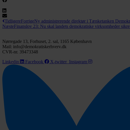
Tidligere
Forrige
Ny administrerende direktør i Tænketanken Demokr
Næste
Finanslov 23: Nu skal landets demokratiske virksomheder sikre
Nørregade 13, Forhuset, 2. sal, 1165 København
Mail: info@demokratiskerhverv.dk
CVR-nr. 39473348
Linkedin
Facebook
X-twitter
Instagram