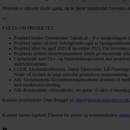
Projektet er allerede skudt i gang, og de første talentforløb forvent
—
FAKTA OM PROJEKTET
Projektet hedder Demokratisk TalentLab – For morgendagens d
Projektet støttes ud over Tuborgfondet også af Sportgoodsfo
Projektet løber fra april 2023 til december 2025. Det forventes
Projektets tætteste samarbejdspartnere består på nuværende ti
I samarbejde med Elev- og Studenterkooperativet skal projektet 
andelsdemokratiet.
COOP, AkademikerPension, Dansk Fjernvarme, LB Foreningen, Me
Nogle vil invitere de unge indenfor gennem en mentorordning, an
Alle Tænketankens 64 medlemsorganisationer inviteres til medl
med medlemsinvolvering.
Alle demokratiske virksomheder, der gerne vil sikre et bæredygtig
Kontakt projekteleder Ditte Brøgger på
ditte@demokratiskerhverv.dk
Kontakt Simon Egebæk Eliasson for presse og kommunikation
simon