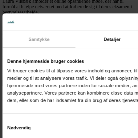
Laura Vilsbæk afholder et online opsamlende møde, der har til
formål at hjælpe netværket med at forberede sig til deres eksamen i
bestyrelsesarbejde.
Mødet er for dem, der er tilmeldt Netværk for yngre
medlemsvalgte 2026
. Netværket er for medlemsvalgte under 40 år,
der ønsker en solid værktøjskasse til deres bestyrelses- eller
Samtykke
Detaljer
repræsentantskabsarbejde, kvalificeret sparring og et inspirerende
netværk af ligesindede. For dem, der ønsker at bruge
netværksmøderne som en uddannelse, vil det være muligt at gå til
eksamen ved afslutningen af årets møderække.
Denne hjemmeside bruger cookies
Læs mere om netværket og tilmelding her:
Netværk for yngre
Vi bruger cookies til at tilpasse vores indhold og annoncer, til 
medlemsvalgte
medier og til at analysere vores trafik. Vi deler også oplysni
←
Bestyrelsens værktøjskasse (online)
hjemmeside med vores partnere inden for sociale medier, a
Eksamen i Netværk for yngre medlemsvalgte 2026 (Aarhus)
→
analysepartnere. Vores partnere kan kombinere disse data m
Nørregade 13, Forhuset, 2. sal, 1165 København
dem, eller som de har indsamlet fra din brug af deres tjeneste
Mail: info@demokratiskerhverv.dk
CVR-nr. 39473348
Linkedin
Facebook
X-twitter
Instagram
Samtykkevalg
Nødvendig