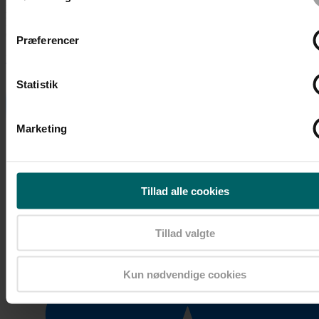
Nørregade 13, Forhuset, 2. sal, 1165 København
Mail: info@demokratiskerhverv.dk
CVR-nr. 39473348
Præferencer
Linkedin
Facebook
X-twitter
Instagram
Statistik
Marketing
Tillad alle cookies
Tillad valgte
Kun nødvendige cookies