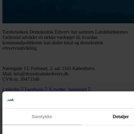
Tænketanken Demokratisk Erhverv har sammen Landdistrikternes
Fællesråd udviklet en række værktøjer til, hvordan
kommunalpolitikerne kan skabe lokal og demokratisk
erhvervsudvikling.
Nørregade 13, Forhuset, 2. sal, 1165 København
Mail: info@demokratiskerhverv.dk
CVR-nr. 39473348
Linkedin
Facebook
X-twitter
Instagram
Samtykke
Detaljer