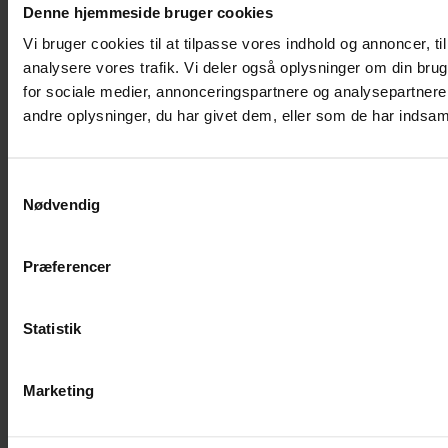
Denne hjemmeside bruger cookies
Vi bruger cookies til at tilpasse vores indhold og annoncer, til 
analysere vores trafik. Vi deler også oplysninger om din br
for sociale medier, annonceringspartnere og analysepartner
andre oplysninger, du har givet dem, eller som de har indsamle
Samtykkevalg
Nødvendig
Præferencer
Statistik
Copyright © 2021 All Rights Reserved – Tænketanken
Demokratisk Erhverv
Webdesign:
RTJ Web
Marketing
Cookie- og privatlivspolitik