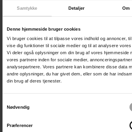
Samtykke
Detaljer
Om
Denne hjemmeside bruger cookies
Begivenheder
Forrige
Vi bruger cookies til at tilpasse vores indhold og annoncer, til
I dag
vise dig funktioner til sociale medier og til at analysere vores 
Begivenheder
Næste
Vi deler også oplysninger om din brug af vores hjemmeside
vores partnere inden for sociale medier, annonceringspartne
analysepartnere. Vores partnere kan kombinere disse data 
andre oplysninger, du har givet dem, eller som de har indsaml
Abonner på kalender
din brug af deres tjenester.
Samtykkevalg
Nødvendig
Præferencer