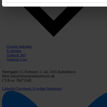
Google kalender
iCalendar
Outlook 365
Outlook Live
Nørregade 13, Forhuset, 2. sal, 1165 København
Mail: info@demokratiskerhverv.dk
CVR-nr. 39473348
Linkedin
Facebook
X-twitter
Instagram