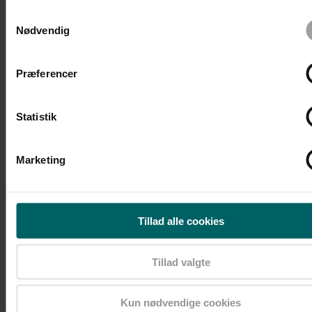
Samtykkevalg
Nødvendig
Præferencer
Statistik
Begivenheder
Forrige
Marketing
I dag
Begivenheder
Næste
Tillad alle cookies
Abonner på kalender
Tillad valgte
Kun nødvendige cookies