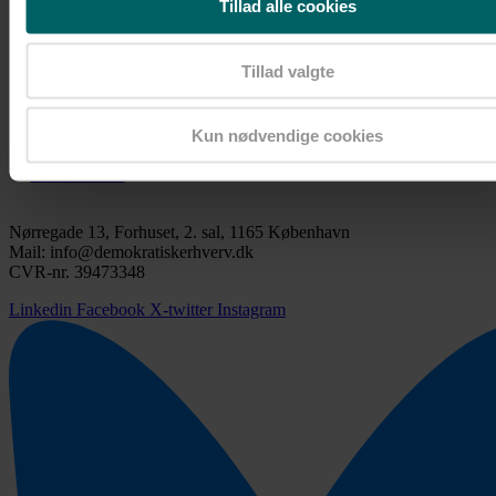
Tillad alle cookies
Tillad valgte
Google kalender
iCalendar
Kun nødvendige cookies
Outlook 365
Outlook Live
Nørregade 13, Forhuset, 2. sal, 1165 København
Mail: info@demokratiskerhverv.dk
CVR-nr. 39473348
Linkedin
Facebook
X-twitter
Instagram