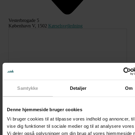
Vesterbrogade 5
København V
,
1502
Kørselsvejledning
Begivenheder på dette sted
Notice
Samtykke
Detaljer
Om
Ingen resultater fundet.
Notice
Ingen resultater fundet.
Denne hjemmeside bruger cookies
Vælg
Kommende begivenheder
Vi bruger cookies til at tilpasse vores indhold og annoncer, til
dato.
vise dig funktioner til sociale medier og til at analysere vores 
Vi deler også oplysninger om din brug af vores hjemmeside