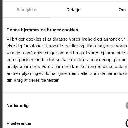
Samtykke
Detaljer
Om
Denne hjemmeside bruger cookies
Begivenheder
Vi bruger cookies til at tilpasse vores indhold og annoncer, til
Forrige
I dag
vise dig funktioner til sociale medier og til at analysere vores 
Begivenheder
Næste
Vi deler også oplysninger om din brug af vores hjemmeside
vores partnere inden for sociale medier, annonceringspartne
analysepartnere. Vores partnere kan kombinere disse data 
andre oplysninger, du har givet dem, eller som de har indsaml
Abonner på kalender
din brug af deres tjenester.
Samtykkevalg
Nødvendig
Præferencer