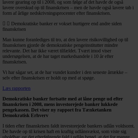
lavere gearing op til i 2008, og som følge af det havde de også
lavere overskud op til finanskrisen – men de havde også lavere tab i
form af årlige nedskrivningsprocenter efter finanskrisen.
Demokratiske banker er vokset hurtigere end andre siden
finanskrisen
Man kunne foranlediges til tro, at den lavere risikovillighed op til
finanskrisen gjorde de demokratiske pengeinstitutter mindre
relevante. Det har ikke været tilfældet. Tvært imod viser
undersøgelsen, at de har taget markedsandele i 10 år efter
finanskrisen.
Vi har sågar set, at de har vundet kunder i den seneste årrække –
selv efter finanskrisen er holdt op med at spøge.
Læs rapporten
Demokratiske banker fortsatte med at låne penge ud efter
finanskrisen i 2008, mens investorejede banker lukkede
pengekassen. Det viser ny rapport fra Tænketanken
Demokratisk Erhverv
I tiden efter finanskrisen faldt investorejede bankers udlån voldsomt.
De havde op til krisen haft en kraftig udlånsvækst, som viste sig
uholdbar, og det efterfølgende fald i udlån betød, at det for mange