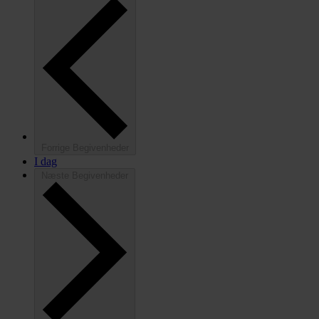
Forrige
Begivenheder
I dag
Næste
Begivenheder