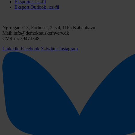
Eksporter .ics-fil
Eksport Outlook .ics-fil
Nørregade 13, Forhuset, 2. sal, 1165 København
Mail: info@demokratiskerhverv.dk
CVR-nr. 39473348
Linkedin
Facebook
X-twitter
Instagram