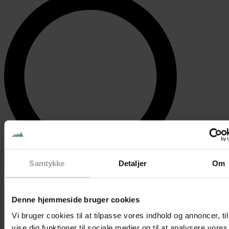
Samtykke
Detaljer
Om
Denne hjemmeside bruger cookies
Vi bruger cookies til at tilpasse vores indhold og annoncer, til
Find Begivenheder
vise dig funktioner til sociale medier og til at analysere vores 